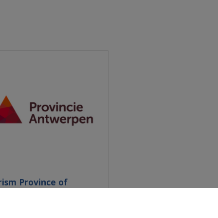
rism Province of
werp (TPA)
try : Belgique/België (BE)