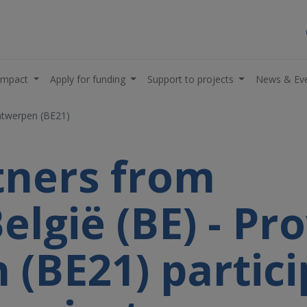
impact
Apply for funding
Support to projects
News & Ev
ntwerpen (BE21)
rtners from
lgië (BE) - Pro
(BE21) partici