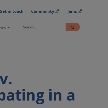
Get in touch
Community
Jems
ents
v.
pating in a