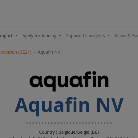
impact
Apply for funding
Support to projects
News & Ev
ntwerpen (BE21)
Aquafin NV
Aquafin NV
Country : Belgique/België (BE)