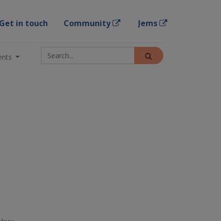
Get in touch
Community
Jems
ents